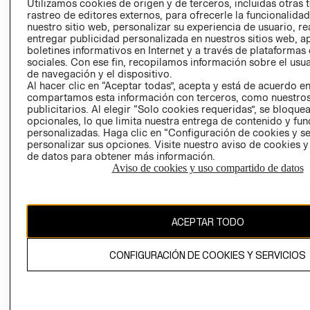
Utilizamos cookies de origen y de terceros, incluidas otras 
COOKIES
rastreo de editores externos, para ofrecerle la funcionalid
LIBRO DE
nuestro sitio web, personalizar su experiencia de usuario, rea
RECLAMACIO
entregar publicidad personalizada en nuestros sitios web, a
boletines informativos en Internet y a través de plataformas
sociales. Con ese fin, recopilamos información sobre el usua
de navegación y el dispositivo.
Al hacer clic en “Aceptar todas”, acepta y está de acuerdo e
compartamos esta información con terceros, como nuestros
publicitarios. Al elegir “Solo cookies requeridas”, se bloque
opcionales, lo que limita nuestra entrega de contenido y fu
Ecuador ($)
personalizadas. Haga clic en “Configuración de cookies y se
personalizar sus opciones. Visite nuestro aviso de cookies 
de datos para obtener más información.
CAMBIAR REGIÓN
Aviso de cookies y uso compartido de datos
El contenido de esta página web está protegido por copyright y es
ACEPTAR TODO
propiedad de H&M Hennes & Mauritz AB.
CONFIGURACIÓN DE COOKIES Y SERVICIOS