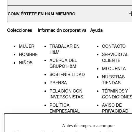
CONVIÉRTETE EN H&M MIEMBRO
Colecciones
Información corporativa
Ayuda
MUJER
TRABAJAR EN
CONTACTO
H&M
HOMBRE
SERVICIO AL
ACERCA DEL
CLIENTE
NIÑOS
GRUPO H&M
MI CUENTA
SOSTENIBILIDAD
NUESTRAS
PRENSA
TIENDAS
RELACIÓN CON
TÉRMINOS Y
INVERSONISTAS
CONDICIONE
POLÍTICA
AVISO DE
EMPRESARIAL
PRIVACIDAD
GIFT CARD
Antes de empezar a comprar
AVISO DE