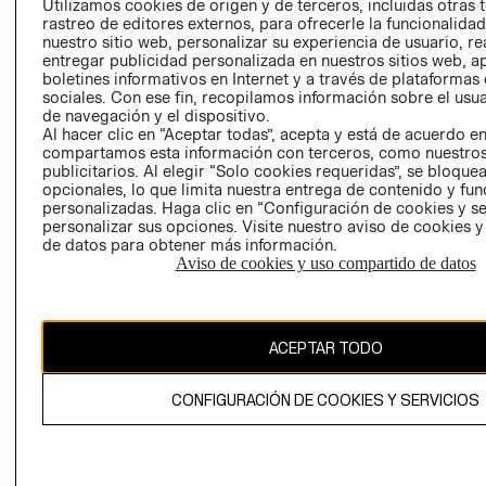
Utilizamos cookies de origen y de terceros, incluidas otras 
COOKIES
rastreo de editores externos, para ofrecerle la funcionalid
LIBRO DE
nuestro sitio web, personalizar su experiencia de usuario, rea
RECLAMACIO
entregar publicidad personalizada en nuestros sitios web, a
boletines informativos en Internet y a través de plataformas
sociales. Con ese fin, recopilamos información sobre el usua
de navegación y el dispositivo.
Al hacer clic en “Aceptar todas”, acepta y está de acuerdo e
compartamos esta información con terceros, como nuestros
publicitarios. Al elegir “Solo cookies requeridas”, se bloque
opcionales, lo que limita nuestra entrega de contenido y fu
Ecuador ($)
personalizadas. Haga clic en “Configuración de cookies y se
personalizar sus opciones. Visite nuestro aviso de cookies 
de datos para obtener más información.
CAMBIAR REGIÓN
Aviso de cookies y uso compartido de datos
El contenido de esta página web está protegido por copyright y es
ACEPTAR TODO
propiedad de H&M Hennes & Mauritz AB.
CONFIGURACIÓN DE COOKIES Y SERVICIOS