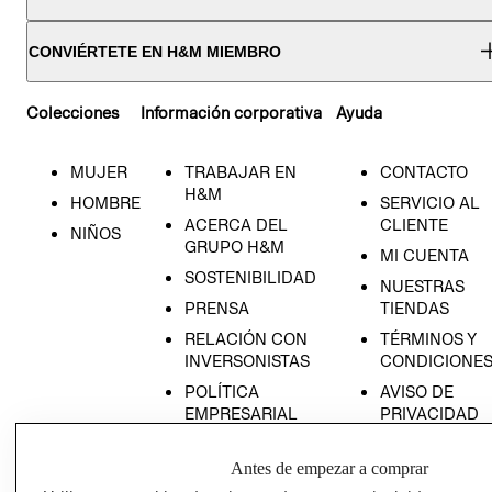
CONVIÉRTETE EN H&M MIEMBRO
Colecciones
Información corporativa
Ayuda
MUJER
TRABAJAR EN
CONTACTO
H&M
HOMBRE
SERVICIO AL
ACERCA DEL
CLIENTE
NIÑOS
GRUPO H&M
MI CUENTA
SOSTENIBILIDAD
NUESTRAS
PRENSA
TIENDAS
RELACIÓN CON
TÉRMINOS Y
INVERSONISTAS
CONDICIONE
POLÍTICA
AVISO DE
EMPRESARIAL
PRIVACIDAD
GIFT CARD
Antes de empezar a comprar
AVISO DE