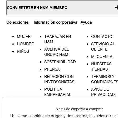
CONVIÉRTETE EN H&M MIEMBRO
Colecciones
Información corporativa
Ayuda
MUJER
TRABAJAR EN
CONTACTO
H&M
HOMBRE
SERVICIO AL
ACERCA DEL
CLIENTE
NIÑOS
GRUPO H&M
MI CUENTA
SOSTENIBILIDAD
NUESTRAS
PRENSA
TIENDAS
RELACIÓN CON
TÉRMINOS Y
INVERSONISTAS
CONDICIONE
POLÍTICA
AVISO DE
EMPRESARIAL
PRIVACIDAD
GIFT CARD
Antes de empezar a comprar
AVISO DE
COOKIES
Utilizamos cookies de origen y de terceros, incluidas otras 