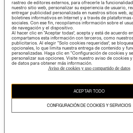
rastreo de editores externos, para ofrecerle la funcionalid
LIBRO DE
nuestro sitio web, personalizar su experiencia de usuario, rea
RECLAMACIO
entregar publicidad personalizada en nuestros sitios web, a
boletines informativos en Internet y a través de plataformas
sociales. Con ese fin, recopilamos información sobre el usua
de navegación y el dispositivo.
Al hacer clic en “Aceptar todas”, acepta y está de acuerdo e
compartamos esta información con terceros, como nuestros
publicitarios. Al elegir “Solo cookies requeridas”, se bloque
opcionales, lo que limita nuestra entrega de contenido y fu
Ecuador ($)
personalizadas. Haga clic en “Configuración de cookies y se
personalizar sus opciones. Visite nuestro aviso de cookies 
CAMBIAR REGIÓN
de datos para obtener más información.
Aviso de cookies y uso compartido de datos
El contenido de esta página web está protegido por copyright y es
ACEPTAR TODO
propiedad de H&M Hennes & Mauritz AB.
CONFIGURACIÓN DE COOKIES Y SERVICIOS