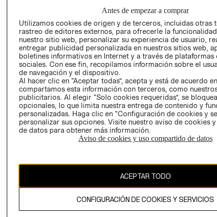
GIFT CARD
Antes de empezar a comprar
AVISO DE
Utilizamos cookies de origen y de terceros, incluidas otras 
COOKIES
rastreo de editores externos, para ofrecerle la funcionalid
nuestro sitio web, personalizar su experiencia de usuario, rea
LIBRO DE
entregar publicidad personalizada en nuestros sitios web, a
RECLAMACIO
boletines informativos en Internet y a través de plataformas
sociales. Con ese fin, recopilamos información sobre el usua
de navegación y el dispositivo.
Al hacer clic en “Aceptar todas”, acepta y está de acuerdo e
compartamos esta información con terceros, como nuestros
publicitarios. Al elegir “Solo cookies requeridas”, se bloque
opcionales, lo que limita nuestra entrega de contenido y fu
personalizadas. Haga clic en “Configuración de cookies y se
Ecuador ($)
personalizar sus opciones. Visite nuestro aviso de cookies 
de datos para obtener más información.
Aviso de cookies y uso compartido de datos
CAMBIAR REGIÓN
ACEPTAR TODO
El contenido de esta página web está protegido por copyright y es
propiedad de H&M Hennes & Mauritz AB.
CONFIGURACIÓN DE COOKIES Y SERVICIOS