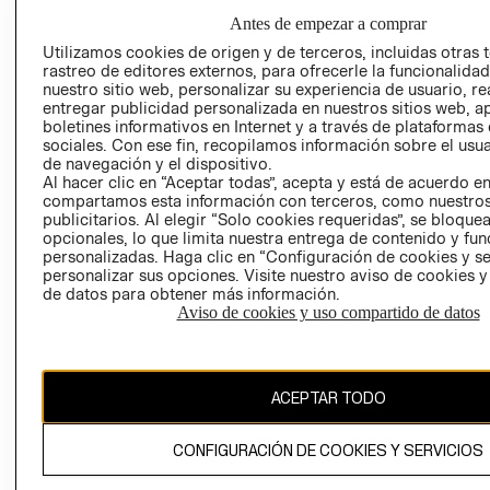
GIFT CARD
Antes de empezar a comprar
AVISO DE
Utilizamos cookies de origen y de terceros, incluidas otras 
COOKIES
rastreo de editores externos, para ofrecerle la funcionalid
nuestro sitio web, personalizar su experiencia de usuario, rea
LIBRO DE
entregar publicidad personalizada en nuestros sitios web, a
RECLAMACIO
boletines informativos en Internet y a través de plataformas
sociales. Con ese fin, recopilamos información sobre el usua
de navegación y el dispositivo.
Al hacer clic en “Aceptar todas”, acepta y está de acuerdo e
compartamos esta información con terceros, como nuestros
publicitarios. Al elegir “Solo cookies requeridas”, se bloque
opcionales, lo que limita nuestra entrega de contenido y fu
personalizadas. Haga clic en “Configuración de cookies y se
Ecuador ($)
personalizar sus opciones. Visite nuestro aviso de cookies 
de datos para obtener más información.
Aviso de cookies y uso compartido de datos
CAMBIAR REGIÓN
ACEPTAR TODO
El contenido de esta página web está protegido por copyright y es
propiedad de H&M Hennes & Mauritz AB.
CONFIGURACIÓN DE COOKIES Y SERVICIOS