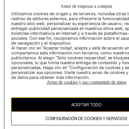
GIFT CARD
Antes de empezar a comprar
AVISO DE
Utilizamos cookies de origen y de terceros, incluidas otras 
COOKIES
rastreo de editores externos, para ofrecerle la funcionalid
nuestro sitio web, personalizar su experiencia de usuario, rea
LIBRO DE
entregar publicidad personalizada en nuestros sitios web, a
RECLAMACIO
boletines informativos en Internet y a través de plataformas
sociales. Con ese fin, recopilamos información sobre el usua
de navegación y el dispositivo.
Al hacer clic en “Aceptar todas”, acepta y está de acuerdo e
compartamos esta información con terceros, como nuestros
publicitarios. Al elegir “Solo cookies requeridas”, se bloque
opcionales, lo que limita nuestra entrega de contenido y fu
personalizadas. Haga clic en “Configuración de cookies y se
Ecuador ($)
personalizar sus opciones. Visite nuestro aviso de cookies 
de datos para obtener más información.
Aviso de cookies y uso compartido de datos
CAMBIAR REGIÓN
ACEPTAR TODO
El contenido de esta página web está protegido por copyright y es
propiedad de H&M Hennes & Mauritz AB.
CONFIGURACIÓN DE COOKIES Y SERVICIOS