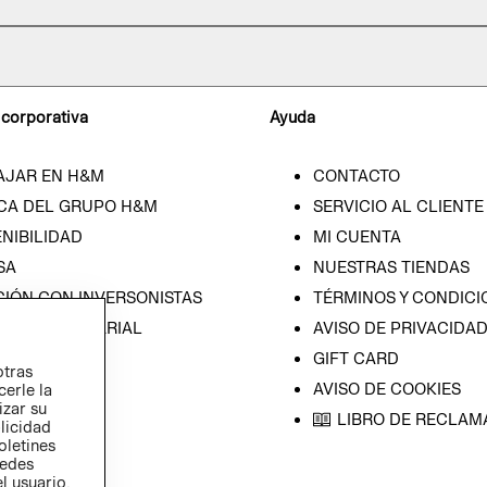
 corporativa
Ayuda
AJAR EN H&M
CONTACTO
CA DEL GRUPO H&M
SERVICIO AL CLIENTE
NIBILIDAD
MI CUENTA
SA
NUESTRAS TIENDAS
CIÓN CON INVERSONISTAS
TÉRMINOS Y CONDICI
ICA EMPRESARIAL
AVISO DE PRIVACIDA
GIFT CARD
otras
AVISO DE COOKIES
cerle la
izar su
LIBRO DE RECLAM
blicidad
oletines
redes
l usuario,