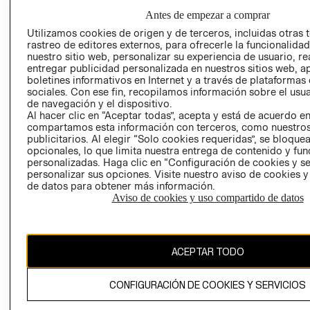
GIFT CARD
Antes de empezar a comprar
AVISO DE
Utilizamos cookies de origen y de terceros, incluidas otras 
COOKIES
rastreo de editores externos, para ofrecerle la funcionalid
nuestro sitio web, personalizar su experiencia de usuario, rea
LIBRO DE
entregar publicidad personalizada en nuestros sitios web, a
RECLAMACIO
boletines informativos en Internet y a través de plataformas
sociales. Con ese fin, recopilamos información sobre el usua
de navegación y el dispositivo.
Al hacer clic en “Aceptar todas”, acepta y está de acuerdo e
compartamos esta información con terceros, como nuestros
publicitarios. Al elegir “Solo cookies requeridas”, se bloque
opcionales, lo que limita nuestra entrega de contenido y fu
personalizadas. Haga clic en “Configuración de cookies y se
Ecuador ($)
personalizar sus opciones. Visite nuestro aviso de cookies 
de datos para obtener más información.
Aviso de cookies y uso compartido de datos
CAMBIAR REGIÓN
ACEPTAR TODO
El contenido de esta página web está protegido por copyright y es
propiedad de H&M Hennes & Mauritz AB.
CONFIGURACIÓN DE COOKIES Y SERVICIOS