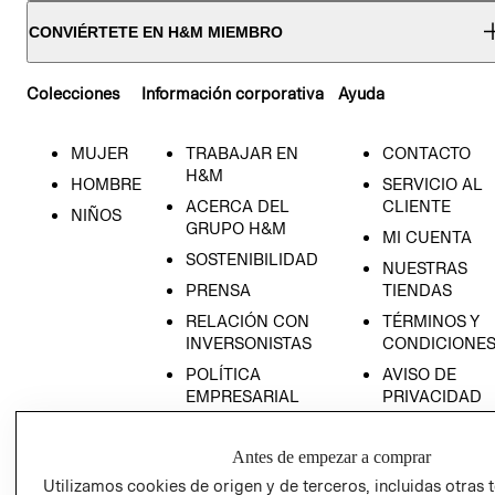
CONVIÉRTETE EN H&M MIEMBRO
Colecciones
Información corporativa
Ayuda
MUJER
TRABAJAR EN
CONTACTO
H&M
HOMBRE
SERVICIO AL
ACERCA DEL
CLIENTE
NIÑOS
GRUPO H&M
MI CUENTA
SOSTENIBILIDAD
NUESTRAS
PRENSA
TIENDAS
RELACIÓN CON
TÉRMINOS Y
INVERSONISTAS
CONDICIONE
POLÍTICA
AVISO DE
EMPRESARIAL
PRIVACIDAD
GIFT CARD
Antes de empezar a comprar
AVISO DE
COOKIES
Utilizamos cookies de origen y de terceros, incluidas otras 