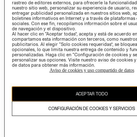
rastreo de editores externos, para ofrecerle la funcionalid
LIBRO DE
nuestro sitio web, personalizar su experiencia de usuario, rea
RECLAMACIO
entregar publicidad personalizada en nuestros sitios web, a
boletines informativos en Internet y a través de plataformas
sociales. Con ese fin, recopilamos información sobre el usua
de navegación y el dispositivo.
Al hacer clic en “Aceptar todas”, acepta y está de acuerdo e
compartamos esta información con terceros, como nuestros
publicitarios. Al elegir “Solo cookies requeridas”, se bloque
opcionales, lo que limita nuestra entrega de contenido y fu
Ecuador ($)
personalizadas. Haga clic en “Configuración de cookies y se
personalizar sus opciones. Visite nuestro aviso de cookies 
CAMBIAR REGIÓN
de datos para obtener más información.
Aviso de cookies y uso compartido de datos
El contenido de esta página web está protegido por copyright y es
ACEPTAR TODO
propiedad de H&M Hennes & Mauritz AB.
CONFIGURACIÓN DE COOKIES Y SERVICIOS