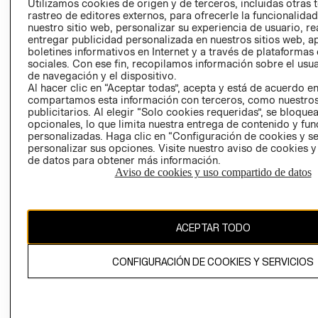
Utilizamos cookies de origen y de terceros, incluidas otras 
COOKIES
rastreo de editores externos, para ofrecerle la funcionalid
LIBRO DE
nuestro sitio web, personalizar su experiencia de usuario, rea
RECLAMACIO
entregar publicidad personalizada en nuestros sitios web, a
boletines informativos en Internet y a través de plataformas
sociales. Con ese fin, recopilamos información sobre el usua
de navegación y el dispositivo.
Al hacer clic en “Aceptar todas”, acepta y está de acuerdo e
compartamos esta información con terceros, como nuestros
publicitarios. Al elegir “Solo cookies requeridas”, se bloque
opcionales, lo que limita nuestra entrega de contenido y fu
Ecuador ($)
personalizadas. Haga clic en “Configuración de cookies y se
personalizar sus opciones. Visite nuestro aviso de cookies 
de datos para obtener más información.
CAMBIAR REGIÓN
Aviso de cookies y uso compartido de datos
El contenido de esta página web está protegido por copyright y es
ACEPTAR TODO
propiedad de H&M Hennes & Mauritz AB.
CONFIGURACIÓN DE COOKIES Y SERVICIOS