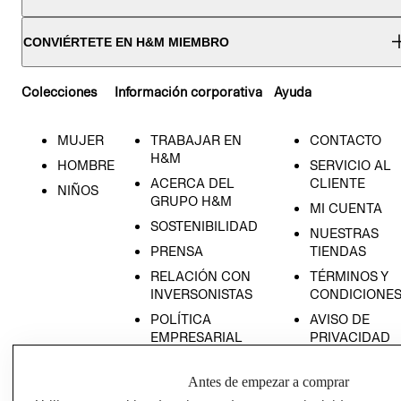
CONVIÉRTETE EN H&M MIEMBRO
Colecciones
Información corporativa
Ayuda
MUJER
TRABAJAR EN
CONTACTO
H&M
HOMBRE
SERVICIO AL
ACERCA DEL
CLIENTE
NIÑOS
GRUPO H&M
MI CUENTA
SOSTENIBILIDAD
NUESTRAS
PRENSA
TIENDAS
RELACIÓN CON
TÉRMINOS Y
INVERSONISTAS
CONDICIONE
POLÍTICA
AVISO DE
EMPRESARIAL
PRIVACIDAD
GIFT CARD
Antes de empezar a comprar
AVISO DE