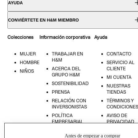
AYUDA
CONVIÉRTETE EN H&M MIEMBRO
Colecciones
Información corporativa
Ayuda
MUJER
TRABAJAR EN
CONTACTO
H&M
HOMBRE
SERVICIO AL
ACERCA DEL
CLIENTE
NIÑOS
GRUPO H&M
MI CUENTA
SOSTENIBILIDAD
NUESTRAS
PRENSA
TIENDAS
RELACIÓN CON
TÉRMINOS Y
INVERSONISTAS
CONDICIONE
POLÍTICA
AVISO DE
EMPRESARIAL
PRIVACIDAD
GIFT CARD
Antes de empezar a comprar