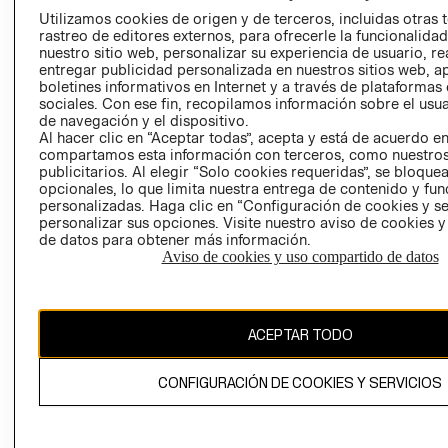
AVISO DE
Utilizamos cookies de origen y de terceros, incluidas otras 
COOKIES
rastreo de editores externos, para ofrecerle la funcionalid
LIBRO DE
nuestro sitio web, personalizar su experiencia de usuario, rea
entregar publicidad personalizada en nuestros sitios web, a
RECLAMACIO
boletines informativos en Internet y a través de plataformas
sociales. Con ese fin, recopilamos información sobre el usua
de navegación y el dispositivo.
Al hacer clic en “Aceptar todas”, acepta y está de acuerdo e
compartamos esta información con terceros, como nuestros
publicitarios. Al elegir “Solo cookies requeridas”, se bloque
opcionales, lo que limita nuestra entrega de contenido y fu
personalizadas. Haga clic en “Configuración de cookies y se
Ecuador ($)
personalizar sus opciones. Visite nuestro aviso de cookies 
de datos para obtener más información.
CAMBIAR REGIÓN
Aviso de cookies y uso compartido de datos
ACEPTAR TODO
El contenido de esta página web está protegido por copyright y es
propiedad de H&M Hennes & Mauritz AB.
CONFIGURACIÓN DE COOKIES Y SERVICIOS