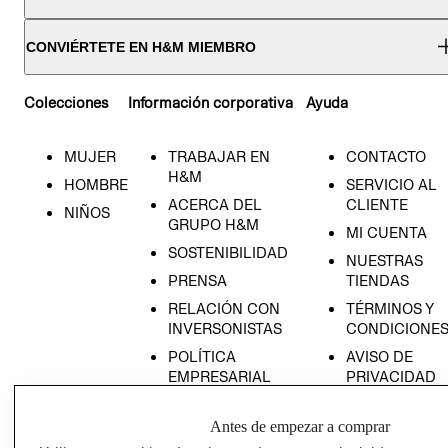
CONVIÉRTETE EN H&M MIEMBRO
Colecciones
Información corporativa
Ayuda
MUJER
TRABAJAR EN
CONTACTO
H&M
HOMBRE
SERVICIO AL
ACERCA DEL
CLIENTE
NIÑOS
GRUPO H&M
MI CUENTA
SOSTENIBILIDAD
NUESTRAS
PRENSA
TIENDAS
RELACIÓN CON
TÉRMINOS Y
INVERSONISTAS
CONDICIONE
POLÍTICA
AVISO DE
EMPRESARIAL
PRIVACIDAD
GIFT CARD
Antes de empezar a comprar
AVISO DE