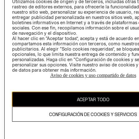
Utilizamos cookies de origen y de terceros, incluidas otras 
COOKIES
rastreo de editores externos, para ofrecerle la funcionalid
LIBRO DE
nuestro sitio web, personalizar su experiencia de usuario, rea
RECLAMACIO
entregar publicidad personalizada en nuestros sitios web, a
boletines informativos en Internet y a través de plataformas
sociales. Con ese fin, recopilamos información sobre el usua
de navegación y el dispositivo.
Al hacer clic en “Aceptar todas”, acepta y está de acuerdo e
compartamos esta información con terceros, como nuestros
publicitarios. Al elegir “Solo cookies requeridas”, se bloque
opcionales, lo que limita nuestra entrega de contenido y fu
Ecuador ($)
personalizadas. Haga clic en “Configuración de cookies y se
personalizar sus opciones. Visite nuestro aviso de cookies 
de datos para obtener más información.
CAMBIAR REGIÓN
Aviso de cookies y uso compartido de datos
El contenido de esta página web está protegido por copyright y es
ACEPTAR TODO
propiedad de H&M Hennes & Mauritz AB.
CONFIGURACIÓN DE COOKIES Y SERVICIOS