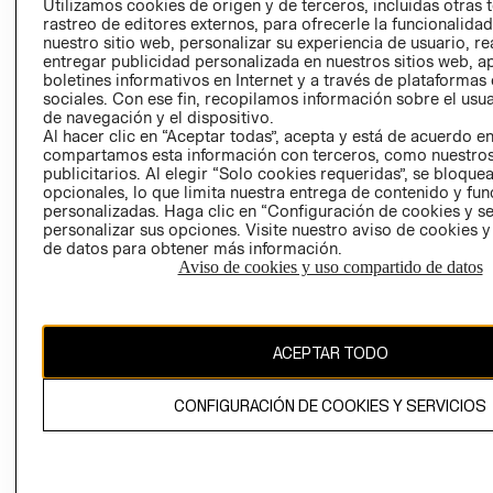
Utilizamos cookies de origen y de terceros, incluidas otras 
COOKIES
rastreo de editores externos, para ofrecerle la funcionalid
LIBRO DE
nuestro sitio web, personalizar su experiencia de usuario, rea
RECLAMACIO
entregar publicidad personalizada en nuestros sitios web, a
boletines informativos en Internet y a través de plataformas
sociales. Con ese fin, recopilamos información sobre el usua
de navegación y el dispositivo.
Al hacer clic en “Aceptar todas”, acepta y está de acuerdo e
compartamos esta información con terceros, como nuestros
publicitarios. Al elegir “Solo cookies requeridas”, se bloque
opcionales, lo que limita nuestra entrega de contenido y fu
Ecuador ($)
personalizadas. Haga clic en “Configuración de cookies y se
personalizar sus opciones. Visite nuestro aviso de cookies 
de datos para obtener más información.
CAMBIAR REGIÓN
Aviso de cookies y uso compartido de datos
El contenido de esta página web está protegido por copyright y es
ACEPTAR TODO
propiedad de H&M Hennes & Mauritz AB.
CONFIGURACIÓN DE COOKIES Y SERVICIOS