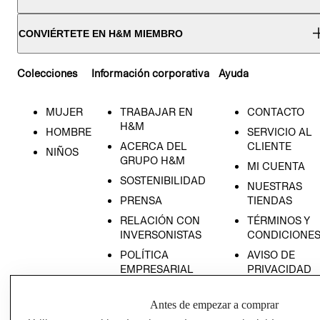
CONVIÉRTETE EN H&M MIEMBRO
Colecciones
Información corporativa
Ayuda
MUJER
TRABAJAR EN
CONTACTO
H&M
HOMBRE
SERVICIO AL
ACERCA DEL
CLIENTE
NIÑOS
GRUPO H&M
MI CUENTA
SOSTENIBILIDAD
NUESTRAS
PRENSA
TIENDAS
RELACIÓN CON
TÉRMINOS Y
INVERSONISTAS
CONDICIONE
POLÍTICA
AVISO DE
EMPRESARIAL
PRIVACIDAD
GIFT CARD
Antes de empezar a comprar
AVISO DE