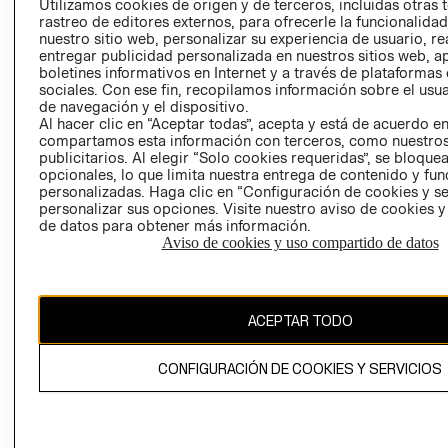
Utilizamos cookies de origen y de terceros, incluidas otras 
COOKIES
rastreo de editores externos, para ofrecerle la funcionalid
LIBRO DE
nuestro sitio web, personalizar su experiencia de usuario, rea
RECLAMACIO
entregar publicidad personalizada en nuestros sitios web, a
boletines informativos en Internet y a través de plataformas
sociales. Con ese fin, recopilamos información sobre el usua
de navegación y el dispositivo.
Al hacer clic en “Aceptar todas”, acepta y está de acuerdo e
compartamos esta información con terceros, como nuestros
publicitarios. Al elegir “Solo cookies requeridas”, se bloque
opcionales, lo que limita nuestra entrega de contenido y fu
Ecuador ($)
personalizadas. Haga clic en “Configuración de cookies y se
personalizar sus opciones. Visite nuestro aviso de cookies 
de datos para obtener más información.
CAMBIAR REGIÓN
Aviso de cookies y uso compartido de datos
El contenido de esta página web está protegido por copyright y es
ACEPTAR TODO
propiedad de H&M Hennes & Mauritz AB.
CONFIGURACIÓN DE COOKIES Y SERVICIOS