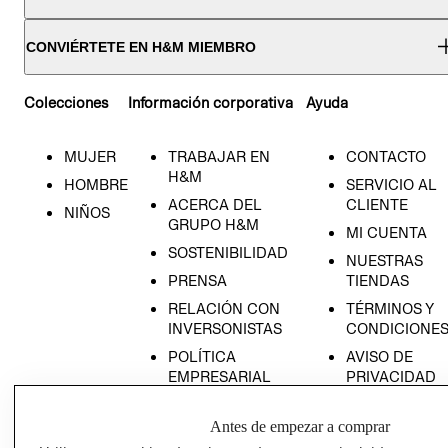
CONVIÉRTETE EN H&M MIEMBRO
Colecciones
Información corporativa
Ayuda
MUJER
TRABAJAR EN
CONTACTO
H&M
HOMBRE
SERVICIO AL
ACERCA DEL
CLIENTE
NIÑOS
GRUPO H&M
MI CUENTA
SOSTENIBILIDAD
NUESTRAS
PRENSA
TIENDAS
RELACIÓN CON
TÉRMINOS Y
INVERSONISTAS
CONDICIONE
POLÍTICA
AVISO DE
EMPRESARIAL
PRIVACIDAD
GIFT CARD
Antes de empezar a comprar
AVISO DE