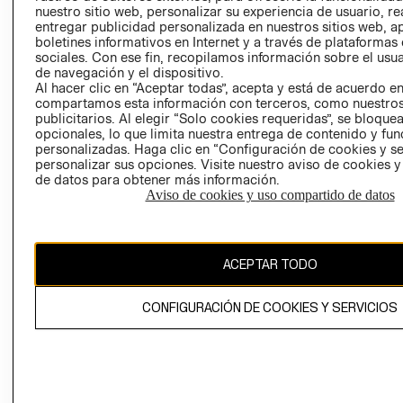
nuestro sitio web, personalizar su experiencia de usuario, rea
RECLAMACIO
entregar publicidad personalizada en nuestros sitios web, a
boletines informativos en Internet y a través de plataformas
sociales. Con ese fin, recopilamos información sobre el usua
de navegación y el dispositivo.
Al hacer clic en “Aceptar todas”, acepta y está de acuerdo e
compartamos esta información con terceros, como nuestros
publicitarios. Al elegir “Solo cookies requeridas”, se bloque
opcionales, lo que limita nuestra entrega de contenido y fu
Ecuador ($)
personalizadas. Haga clic en “Configuración de cookies y se
personalizar sus opciones. Visite nuestro aviso de cookies 
CAMBIAR REGIÓN
de datos para obtener más información.
Aviso de cookies y uso compartido de datos
El contenido de esta página web está protegido por copyright y es
ACEPTAR TODO
propiedad de H&M Hennes & Mauritz AB.
CONFIGURACIÓN DE COOKIES Y SERVICIOS