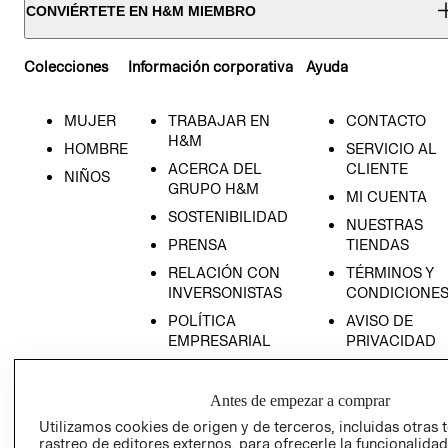
CONVIÉRTETE EN H&M MIEMBRO
Colecciones
Información corporativa
Ayuda
MUJER
TRABAJAR EN
CONTACTO
H&M
HOMBRE
SERVICIO AL
ACERCA DEL
CLIENTE
NIÑOS
GRUPO H&M
MI CUENTA
SOSTENIBILIDAD
NUESTRAS
PRENSA
TIENDAS
RELACIÓN CON
TÉRMINOS Y
INVERSONISTAS
CONDICIONE
POLÍTICA
AVISO DE
EMPRESARIAL
PRIVACIDAD
GIFT CARD
AVISO DE
Antes de empezar a comprar
COOKIES
Utilizamos cookies de origen y de terceros, incluidas otras 
rastreo de editores externos, para ofrecerle la funcionalid
LIBRO DE