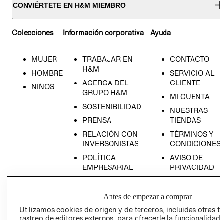
CONVIÉRTETE EN H&M MIEMBRO
Colecciones
Información corporativa
Ayuda
MUJER
TRABAJAR EN
CONTACTO
H&M
HOMBRE
SERVICIO AL
ACERCA DEL
CLIENTE
NIÑOS
GRUPO H&M
MI CUENTA
SOSTENIBILIDAD
NUESTRAS
PRENSA
TIENDAS
RELACIÓN CON
TÉRMINOS Y
INVERSONISTAS
CONDICIONE
POLÍTICA
AVISO DE
EMPRESARIAL
PRIVACIDAD
GIFT CARD
AVISO DE
Antes de empezar a comprar
COOKIES
Utilizamos cookies de origen y de terceros, incluidas otras 
rastreo de editores externos, para ofrecerle la funcionalid
LIBRO DE