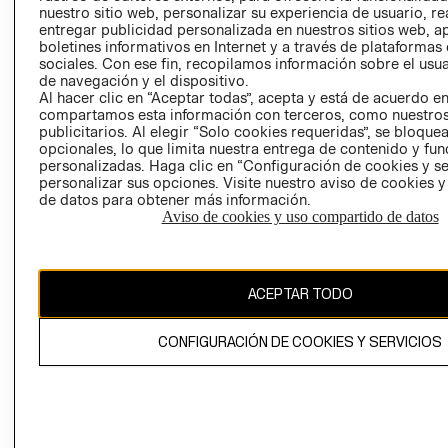
nuestro sitio web, personalizar su experiencia de usuario, rea
RECLAMACIO
entregar publicidad personalizada en nuestros sitios web, a
boletines informativos en Internet y a través de plataformas
sociales. Con ese fin, recopilamos información sobre el usua
de navegación y el dispositivo.
Al hacer clic en “Aceptar todas”, acepta y está de acuerdo e
compartamos esta información con terceros, como nuestros
publicitarios. Al elegir “Solo cookies requeridas”, se bloque
opcionales, lo que limita nuestra entrega de contenido y fu
Ecuador ($)
personalizadas. Haga clic en “Configuración de cookies y se
personalizar sus opciones. Visite nuestro aviso de cookies 
CAMBIAR REGIÓN
de datos para obtener más información.
Aviso de cookies y uso compartido de datos
El contenido de esta página web está protegido por copyright y es
ACEPTAR TODO
propiedad de H&M Hennes & Mauritz AB.
CONFIGURACIÓN DE COOKIES Y SERVICIOS