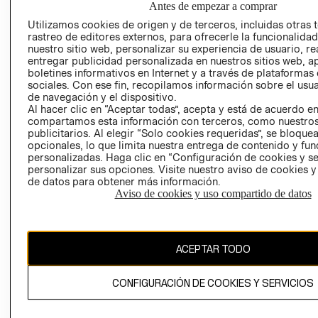
Antes de empezar a comprar
AVISO DE
Utilizamos cookies de origen y de terceros, incluidas otras 
COOKIES
rastreo de editores externos, para ofrecerle la funcionalid
nuestro sitio web, personalizar su experiencia de usuario, rea
LIBRO DE
entregar publicidad personalizada en nuestros sitios web, a
RECLAMACIO
boletines informativos en Internet y a través de plataformas
sociales. Con ese fin, recopilamos información sobre el usua
de navegación y el dispositivo.
Al hacer clic en “Aceptar todas”, acepta y está de acuerdo e
compartamos esta información con terceros, como nuestros
publicitarios. Al elegir “Solo cookies requeridas”, se bloque
opcionales, lo que limita nuestra entrega de contenido y fu
personalizadas. Haga clic en “Configuración de cookies y se
Ecuador ($)
personalizar sus opciones. Visite nuestro aviso de cookies 
de datos para obtener más información.
CAMBIAR REGIÓN
Aviso de cookies y uso compartido de datos
ACEPTAR TODO
El contenido de esta página web está protegido por copyright y es
propiedad de H&M Hennes & Mauritz AB.
CONFIGURACIÓN DE COOKIES Y SERVICIOS