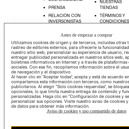
NUESTRAS
PRENSA
TIENDAS
RELACIÓN CON
TÉRMINOS Y
INVERSONISTAS
CONDICIONE
POLÍTICA
AVISO DE
Antes de empezar a comprar
EMPRESARIAL
PRIVACIDAD
Utilizamos cookies de origen y de terceros, incluidas otras 
GIFT CARD
rastreo de editores externos, para ofrecerle la funcionalid
AVISO DE
nuestro sitio web, personalizar su experiencia de usuario, rea
COOKIES
entregar publicidad personalizada en nuestros sitios web, a
boletines informativos en Internet y a través de plataformas
LIBRO DE
sociales. Con ese fin, recopilamos información sobre el usua
RECLAMACIO
de navegación y el dispositivo.
Al hacer clic en “Aceptar todas”, acepta y está de acuerdo e
compartamos esta información con terceros, como nuestros
publicitarios. Al elegir “Solo cookies requeridas”, se bloque
opcionales, lo que limita nuestra entrega de contenido y fu
personalizadas. Haga clic en “Configuración de cookies y se
personalizar sus opciones. Visite nuestro aviso de cookies 
de datos para obtener más información.
Ecuador ($)
Aviso de cookies y uso compartido de datos
CAMBIAR REGIÓN