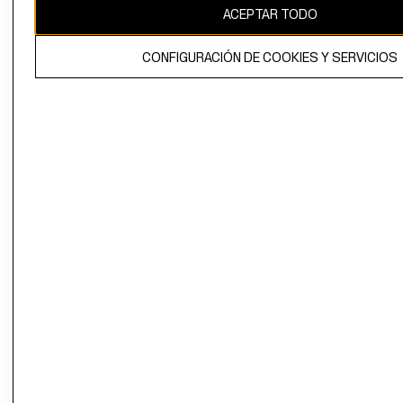
ACEPTAR TODO
El contenido de esta página web está protegido por copyright y es
CONFIGURACIÓN DE COOKIES Y SERVICIOS
propiedad de H&M Hennes & Mauritz AB.