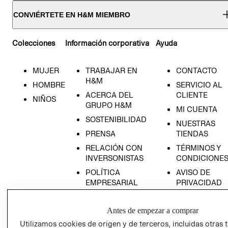
CONVIÉRTETE EN H&M MIEMBRO
Colecciones
Información corporativa
Ayuda
MUJER
TRABAJAR EN
CONTACTO
H&M
HOMBRE
SERVICIO AL
ACERCA DEL
CLIENTE
NIÑOS
GRUPO H&M
MI CUENTA
SOSTENIBILIDAD
NUESTRAS
PRENSA
TIENDAS
RELACIÓN CON
TÉRMINOS Y
INVERSONISTAS
CONDICIONE
POLÍTICA
AVISO DE
EMPRESARIAL
PRIVACIDAD
GIFT CARD
Antes de empezar a comprar
AVISO DE
COOKIES
Utilizamos cookies de origen y de terceros, incluidas otras 