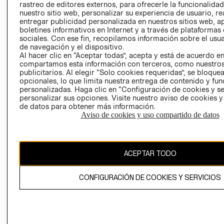
rastreo de editores externos, para ofrecerle la funcionalid
LIBRO DE
nuestro sitio web, personalizar su experiencia de usuario, rea
RECLAMACIO
entregar publicidad personalizada en nuestros sitios web, a
boletines informativos en Internet y a través de plataformas
sociales. Con ese fin, recopilamos información sobre el usua
de navegación y el dispositivo.
Al hacer clic en “Aceptar todas”, acepta y está de acuerdo e
compartamos esta información con terceros, como nuestros
publicitarios. Al elegir “Solo cookies requeridas”, se bloque
opcionales, lo que limita nuestra entrega de contenido y fu
Ecuador ($)
personalizadas. Haga clic en “Configuración de cookies y se
personalizar sus opciones. Visite nuestro aviso de cookies 
CAMBIAR REGIÓN
de datos para obtener más información.
Aviso de cookies y uso compartido de datos
El contenido de esta página web está protegido por copyright y es
ACEPTAR TODO
propiedad de H&M Hennes & Mauritz AB.
CONFIGURACIÓN DE COOKIES Y SERVICIOS