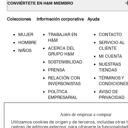
CONVIÉRTETE EN H&M MIEMBRO
Colecciones
Información corporativa
Ayuda
MUJER
TRABAJAR EN
CONTACTO
H&M
HOMBRE
SERVICIO AL
ACERCA DEL
CLIENTE
NIÑOS
GRUPO H&M
MI CUENTA
SOSTENIBILIDAD
NUESTRAS
PRENSA
TIENDAS
RELACIÓN CON
TÉRMINOS Y
INVERSONISTAS
CONDICIONE
POLÍTICA
AVISO DE
EMPRESARIAL
PRIVACIDAD
GIFT CARD
AVISO DE
Antes de empezar a comprar
COOKIES
Utilizamos cookies de origen y de terceros, incluidas otras 
rastreo de editores externos, para ofrecerle la funcionalid
LIBRO DE