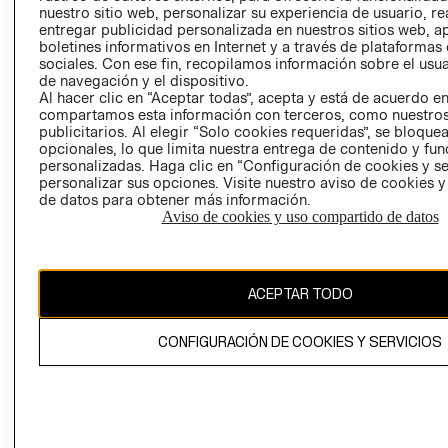
nuestro sitio web, personalizar su experiencia de usuario, rea
RECLAMACIO
entregar publicidad personalizada en nuestros sitios web, a
boletines informativos en Internet y a través de plataformas
sociales. Con ese fin, recopilamos información sobre el usua
de navegación y el dispositivo.
Al hacer clic en “Aceptar todas”, acepta y está de acuerdo e
compartamos esta información con terceros, como nuestros
publicitarios. Al elegir “Solo cookies requeridas”, se bloque
opcionales, lo que limita nuestra entrega de contenido y fu
Ecuador ($)
personalizadas. Haga clic en “Configuración de cookies y se
personalizar sus opciones. Visite nuestro aviso de cookies 
CAMBIAR REGIÓN
de datos para obtener más información.
Aviso de cookies y uso compartido de datos
El contenido de esta página web está protegido por copyright y es
ACEPTAR TODO
propiedad de H&M Hennes & Mauritz AB.
CONFIGURACIÓN DE COOKIES Y SERVICIOS