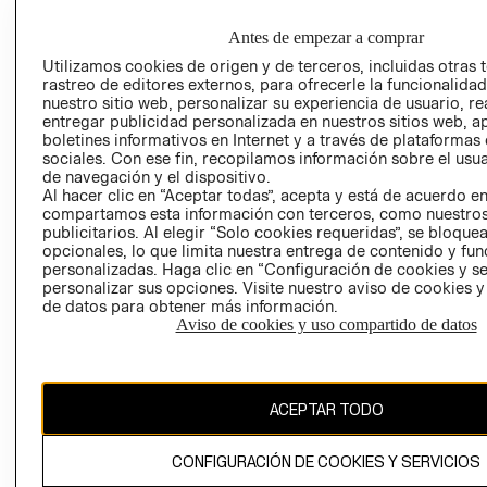
EMPRESARIAL
PRIVACIDAD
GIFT CARD
Antes de empezar a comprar
AVISO DE
Utilizamos cookies de origen y de terceros, incluidas otras 
rastreo de editores externos, para ofrecerle la funcionalid
COOKIES
nuestro sitio web, personalizar su experiencia de usuario, rea
LIBRO DE
entregar publicidad personalizada en nuestros sitios web, a
RECLAMACIO
boletines informativos en Internet y a través de plataformas
sociales. Con ese fin, recopilamos información sobre el usua
de navegación y el dispositivo.
Al hacer clic en “Aceptar todas”, acepta y está de acuerdo e
compartamos esta información con terceros, como nuestros
publicitarios. Al elegir “Solo cookies requeridas”, se bloque
opcionales, lo que limita nuestra entrega de contenido y fu
personalizadas. Haga clic en “Configuración de cookies y se
personalizar sus opciones. Visite nuestro aviso de cookies 
Ecuador ($)
de datos para obtener más información.
Aviso de cookies y uso compartido de datos
CAMBIAR REGIÓN
ACEPTAR TODO
El contenido de esta página web está protegido por copyright y es
propiedad de H&M Hennes & Mauritz AB.
CONFIGURACIÓN DE COOKIES Y SERVICIOS