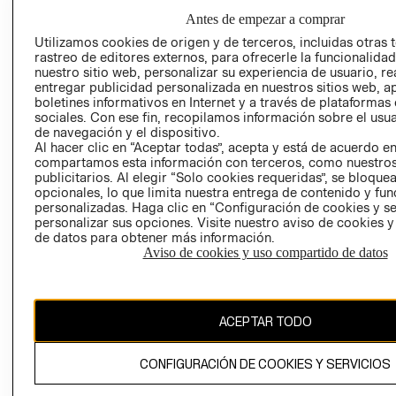
GIFT CARD
Antes de empezar a comprar
AVISO DE
Utilizamos cookies de origen y de terceros, incluidas otras 
COOKIES
rastreo de editores externos, para ofrecerle la funcionalid
nuestro sitio web, personalizar su experiencia de usuario, rea
LIBRO DE
entregar publicidad personalizada en nuestros sitios web, a
RECLAMACIO
boletines informativos en Internet y a través de plataformas
sociales. Con ese fin, recopilamos información sobre el usua
de navegación y el dispositivo.
Al hacer clic en “Aceptar todas”, acepta y está de acuerdo e
compartamos esta información con terceros, como nuestros
publicitarios. Al elegir “Solo cookies requeridas”, se bloque
opcionales, lo que limita nuestra entrega de contenido y fu
personalizadas. Haga clic en “Configuración de cookies y se
Ecuador ($)
personalizar sus opciones. Visite nuestro aviso de cookies 
de datos para obtener más información.
Aviso de cookies y uso compartido de datos
CAMBIAR REGIÓN
ACEPTAR TODO
El contenido de esta página web está protegido por copyright y es
propiedad de H&M Hennes & Mauritz AB.
CONFIGURACIÓN DE COOKIES Y SERVICIOS