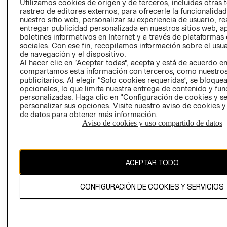
Utilizamos cookies de origen y de terceros, incluidas otras 
COOKIES
rastreo de editores externos, para ofrecerle la funcionalid
LIBRO DE
nuestro sitio web, personalizar su experiencia de usuario, rea
RECLAMACIO
entregar publicidad personalizada en nuestros sitios web, a
boletines informativos en Internet y a través de plataformas
sociales. Con ese fin, recopilamos información sobre el usua
de navegación y el dispositivo.
Al hacer clic en “Aceptar todas”, acepta y está de acuerdo e
compartamos esta información con terceros, como nuestros
publicitarios. Al elegir “Solo cookies requeridas”, se bloque
opcionales, lo que limita nuestra entrega de contenido y fu
Ecuador ($)
personalizadas. Haga clic en “Configuración de cookies y se
personalizar sus opciones. Visite nuestro aviso de cookies 
de datos para obtener más información.
CAMBIAR REGIÓN
Aviso de cookies y uso compartido de datos
El contenido de esta página web está protegido por copyright y es
ACEPTAR TODO
propiedad de H&M Hennes & Mauritz AB.
CONFIGURACIÓN DE COOKIES Y SERVICIOS