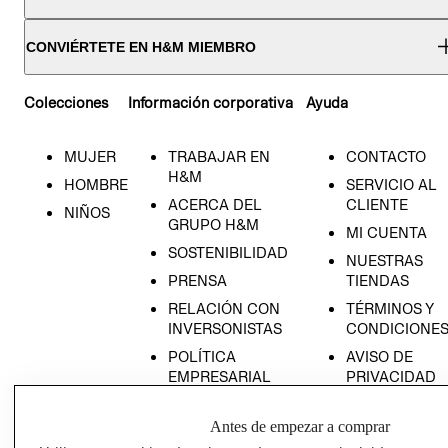
CONVIÉRTETE EN H&M MIEMBRO
Colecciones
Información corporativa
Ayuda
MUJER
TRABAJAR EN
CONTACTO
H&M
HOMBRE
SERVICIO AL
ACERCA DEL
CLIENTE
NIÑOS
GRUPO H&M
MI CUENTA
SOSTENIBILIDAD
NUESTRAS
PRENSA
TIENDAS
RELACIÓN CON
TÉRMINOS Y
INVERSONISTAS
CONDICIONE
POLÍTICA
AVISO DE
EMPRESARIAL
PRIVACIDAD
GIFT CARD
Antes de empezar a comprar
AVISO DE